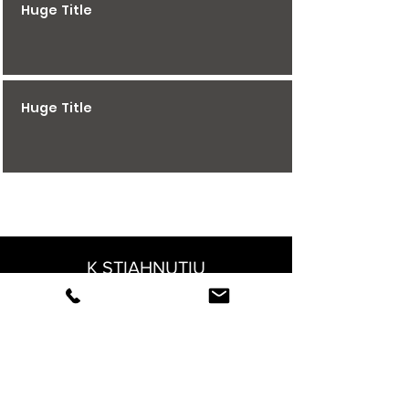
Huge Title
Huge Title
K STIAHNUTIU
KONTAKT
FAKTURACNE UDAJE
Normy