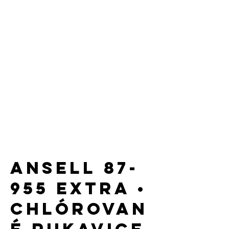
Dĺžka manžety: 32 cm
ANSELL 87-
955 Extra •
chlórovan