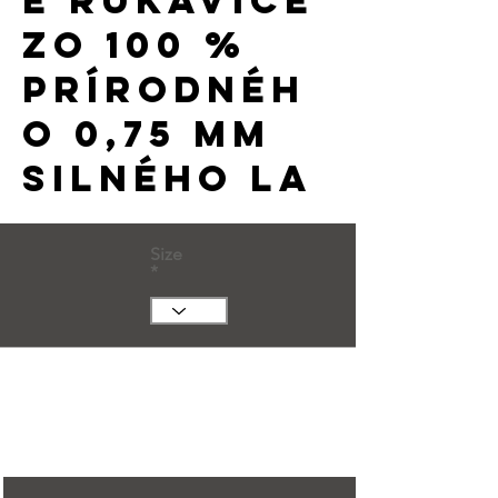
é rukavice
zo 100 %
prírodnéh
o 0,75 mm
silného la
Size
Huge Title