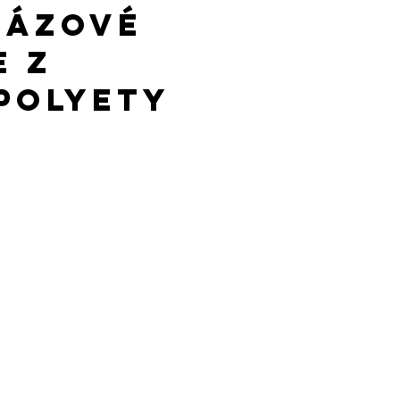
rázové
e z
polyety