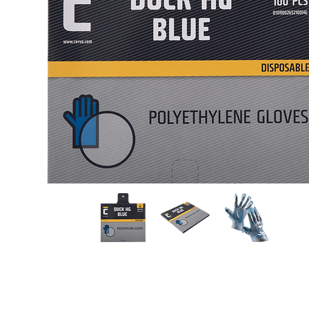
Materiál:
Materiál rukavíc:
polyethylen
Popis: