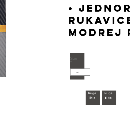
• jedno
rukavic
modrej 
Size
Huge
Huge
Huge
Title
Title
Title