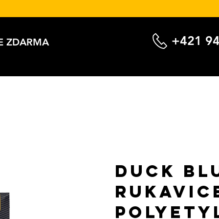
+421 94
E ZDARMA
DUCK BL
rukavic
polyety