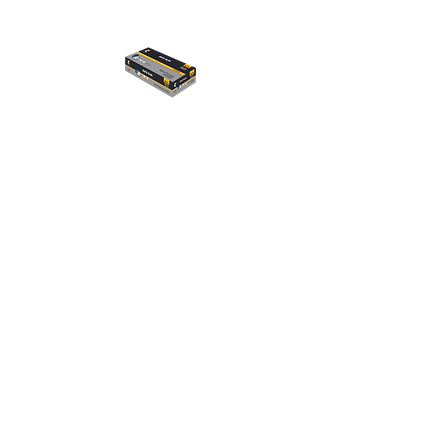
Materiál:
Materiál rukavíc:
polyethylen
Popis:
• jednorazové rukavice z polyetylénovej
fólie • vhodné na krátkodobý kontakt s
potravinami • balené po 500 ks v krabici
Normy:
EN 420
EN ISO 21420
FOOD CONTACT
Vlastnosti:
Jednorazový
Priemysel: Potraviny a pohostinstvo