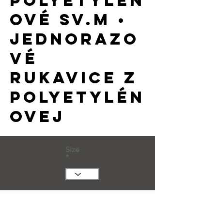
polyetylén
ové sv.m •
jednorazo
vé
rukavice z
polyetylén
ovej
Size
Huge Title