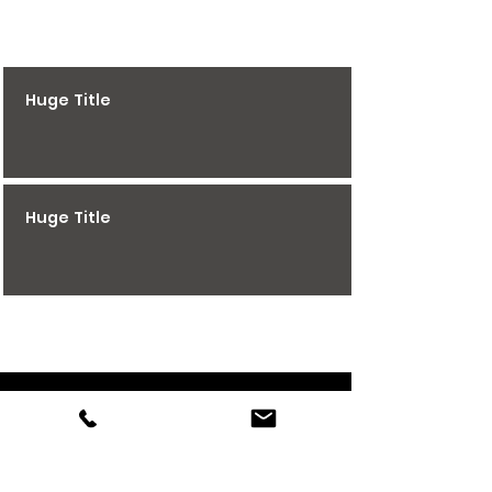
Huge Title
Huge Title
K STIAHNUTIU
KONTAKT
FAKTURACNE UDAJE