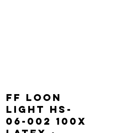
Normy:
EN 420
EN ISO 21420
FOOD CONTACT
Vlastnosti:
Jednorazový
Priemysel: Zdravotná a sociálna
starostlivosť, Potraviny a pohostinstvo
Hmotnosť: 5,0 g
Pudrované
FF LOON
LIGHT HS-
06-002 100x