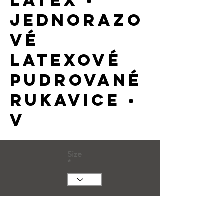
latex •
jednorazo
vé
latexové
pudrované
rukavice •
v
Size
Huge Title