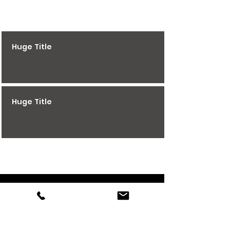
Huge Title
Huge Title
K STIAHNUTIU
KONTAKT
FAKTURACNE UDAJE