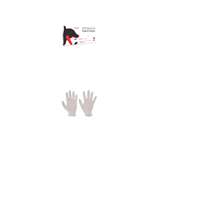
Materiál:
Materiál rukavíc:
latex
Popis:
• jednorazové latexové pudrované
rukavice • vhodné na krátkodobý styk s
potravinami • rukavice atestované pre
priamy styk s tukovými potravinami Box
obsahuje 100 ks.