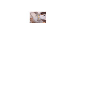
Materiál:
Materiál rukavíc:
50 % bavlna , 50 %
polyester
Popis:
• rukavice bez manžety šité z jemné
bělené tkaniny z bavlny a polyesteru
podle střihu fourchette
Normy:
EN ISO 21420