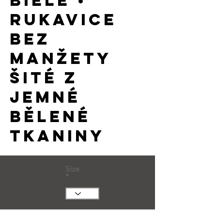
biele •
rukavice
bez
manžety
šité z
jemné
bělené
tkaniny
Size