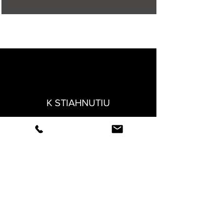
K STIAHNUTIU
KONTAKT
FAKTURACNE UDAJE
Normy
Technické listy
Veľkostné tabuľky