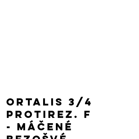
Vlastnosti: Typ manžety: pletená
manžeta
Priemysel: Automobilový
priemysel, Strojárstvo
Miesto zosilnenia: Medzi
palcom a ukazovákom
Oblasť máčania: 3/4
Mierka: 13 GG
ORTALIS 3/4
protirez. F
- máčené