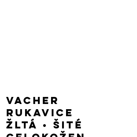
VACHER
rukavice
žltá • šité