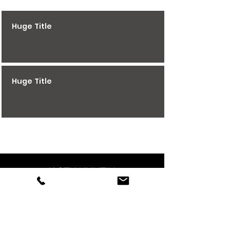
Huge Title
Huge Title
K STIAHNUTIU
KONTAKT
FAKTURACNE UDAJE