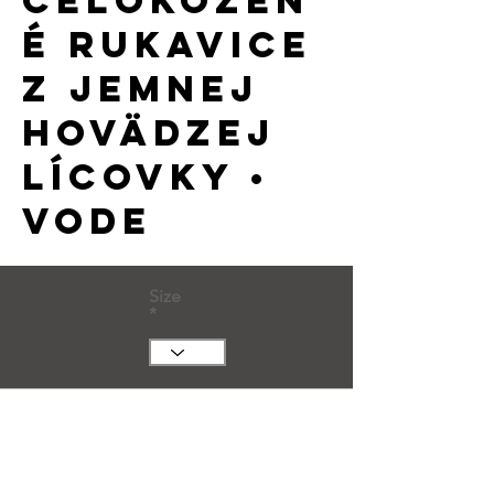
celokožen
é rukavice
z jemnej
hovädzej
lícovky •
vode
Size
Huge Title