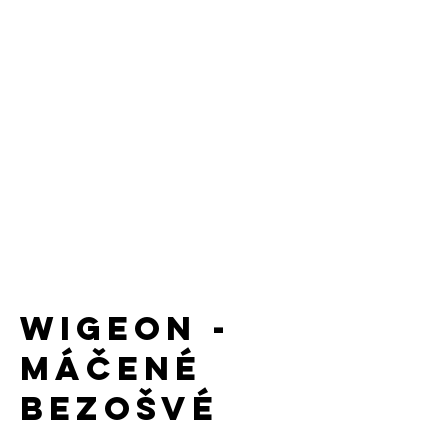
WIGEON -
máčené
bezošvé