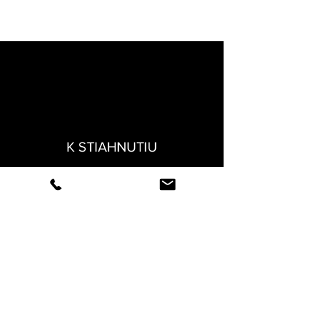
K STIAHNUTIU
KONTAKT
FAKTURACNE UDAJE
Normy
Technické listy
Veľkostné tabuľky